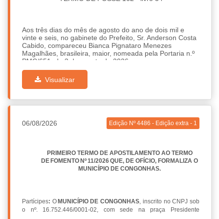
Aos três dias do mês de agosto do ano de dois mil e
vinte e seis, no gabinete do Prefeito, Sr. Anderson Costa
Cabido, compareceu Bianca Pignataro Menezes
Magalhães, brasileira, maior, nomeada pela Portaria n.º
PMC/651, de 3 de agosto de 2026, para exercer o cargo
em comissão de Procuradora Adjunta – símbolo “C”, com
o vencimento estabelecido na Lei n.º 4.300, de 9 de
Visualizar
janeiro de 2025.
Depois de prestar o compromisso de bem e fielmente
desempenhar a função para a qual foi nomeada, o Sr.
Prefeito a deu por empossada.
Prefeitura de Congonhas, aos três dias do mês de
06/08/2026
Edição Nº 4486 - Edição extra - 1
agosto do ano de dois mil e vinte e seis.
ANDERSON COSTA CABIDO
PRIMEIRO TERMO DE APOSTILAMENTO AO TERMO
Prefeito de Congonhas
DE FOMENTO Nº 11/2026 QUE, DE OFÍCIO, FORMALIZA O
MUNICÍPIO DE CONGONHAS.
Bianca Pignataro Menezes Magalhães
Partícipes
:
O
MUNICÍPIO DE CONGONHAS
, inscrito no CNPJ sob
o nº. 16.752.446/0001-02, com sede na praça Presidente
Kubitschek, 135, Centro, Congonhas/MG, neste ato