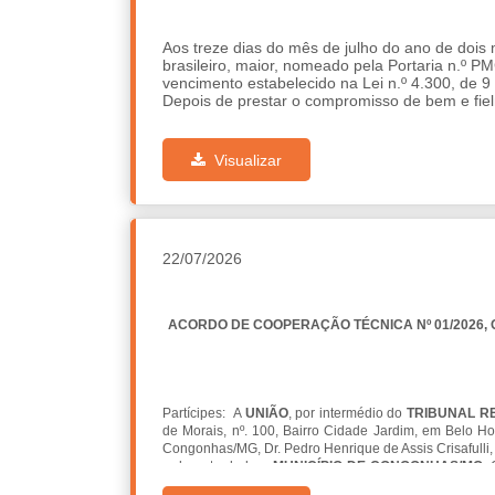
Aos treze dias do mês de julho do ano de dois m
brasileiro, maior, nomeado pela Portaria n.º P
vencimento estabelecido na Lei n.º 4.300, de 9
Depois de prestar o compromisso de bem e fie
Prefeitura de Congonhas, aos treze dias do mês 
Visualizar
22/07/2026
ACORDO DE COOPERAÇÃO TÉCNICA Nº 01/2026, Q
Partícipes: A
UNIÃO
, por intermédio do
TRIBUNAL RE
de Morais, nº. 100, Bairro Cidade Jardim, em Belo 
Congonhas/MG, Dr. Pedro Henrique de Assis Crisafulli, 
e do outro lado o
MUNICÍPIO DE CONGONHAS/MG
,
denominada(o)
MUNICÍPIO
, neste ato representada(o)