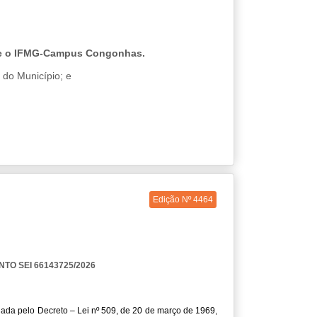
s e o IFMG-Campus Congonhas.
a do Município; e
ido Bonifácio Lana como Fiscais para atuarem no
a e Tecnologia de Minas Gerais – IFMG, Campus
o administrativo n.º 9783/2026, conforme dispõe
Edição Nº 4464
O SEI 66143725/2026
riada pelo Decreto – Lei nº 509, de 20 de março de 1969,