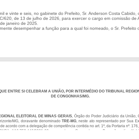
il e vinte e seis, no gabinete do Prefeito, Sr. Anderson Costa Cabido,
MC/620, de 13 de julho de 2026, para exercer o cargo em comissão de 
 de janeiro de 2025.
lmente desempenhar a função para a qual foi nomeado, o Sr. Prefeito
de julho do ano de dois mil e vinte e seis.
ANDERSON COSTA CABIDO
Prefeito de Congonhas
Álvaro Antônio de Freitas
UE ENTRE SI CELEBRAM A UNIÃO, POR INTERMÉDIO DO TRIBUNAL REGIONA
DE CONGONHAS/MG.
GIONAL ELEITORAL DE MINAS GERAIS
, Órgão do Poder Judiciário da União,
Horizonte/MG, doravante denominado
TRE-MG
, neste ato representado por Sua Ex
de acordo com a delegação de competência contida no art. 1º, da Portaria nº. 176,
 CNPJ nº.16.752.446/0001-02, com sede em Congonhas, na Praça Juscelino Kubi
 por seu Prefeito,
Sr. ANDERSON COSTA CABIDO
, resolvem celebrar o presen