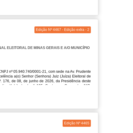
PIODE CONGONHAS/MG
ao
TRE-MG
, em atividades de
s partícipes, salvo aquelas decorrentes do cumprimento
r da data de sua publicação até 19/12/2026. Dr. Pedro
Edição Nº 4467 - Edição extra - 2
L ELEITORAL DE MINAS GERAIS E A/O MUNICÍPIO
 CNPJ nº 05.940.740/0001-21, com sede na Av. Prudente
elência a(o) Senhor (Senhora) Juiz (Juíza) Eleitoral de
º. 176, de 08, de junho de 2026, da Presidência deste
lino Kubitscheck, nº. 135, Centro, em Congonhas/MG,
r o presente Acordo de Cooperação Técnica, nos termos
TRE-MG
e a/o
MUNICÍPIO DE CONGONHAS/MG
, para
na Eleitoral de Congonhas/MG. Parágrafo Único:
As ações
 deficiência ou mobilidade reduzida. Valor: A celebração
das obrigações estabelecidas na cláusula segunda deste
grafo Único. A prorrogação do prazo de vigência se fará
feito Municipal de Congonhas.
Edição Nº 4465