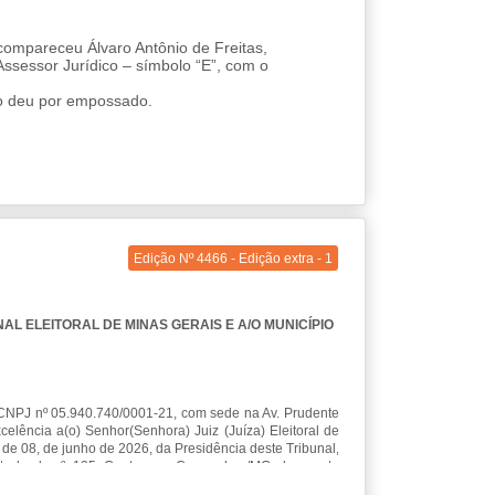
 compareceu Álvaro Antônio de Freitas,
Assessor Jurídico – símbolo “E”, com o
 o deu por empossado.
Edição Nº 4466 - Edição extra - 1
L ELEITORAL DE MINAS GERAIS E A/O MUNICÍPIO
 CNPJ nº 05.940.740/0001-21, com sede na Av. Prudente
celência a(o) Senhor(Senhora) Juiz (Juíza) Eleitoral de
 de 08, de junho de 2026, da Presidência deste Tribunal,
tscheck, nº. 135, Centro, em Congonhas/MG, doravante
te Acordo de Cooperação Técnica, nos termos da Lei nº.