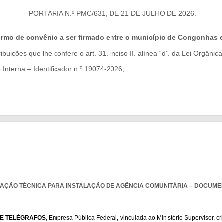
PORTARIA N.º PMC/631, DE 21 DE JULHO DE 2026.
termo de convênio a ser firmado entre o município de Congonha
ribuições que lhe confere o art. 31, inciso II, alínea “d”, da Lei Orgânic
Interna – Identificador n.º 19074-2026,
 Silva como Gestor e Valéria Batista Velozo Oliveira e Roberta Sabor
icípio de Congonhas/MG e o Instituto Federal de Educação, Ciênci
ojeto "Congonhas Criativa: Economia Criativa", constante no process
rt. 18 do Decreto n.º 7.962, de 17 de dezembro de 2024.
 sua publicação.
ANDERSON COSTA CABIDO
ÇÃO TÉCNICA PARA INSTALAÇÃO DE AGÊNCIA COMUNITÁRIA – DOCUMENT
Prefeito de Congonhas
 E TELÉGRAFOS
, Empresa Pública Federal, vinculada ao Ministério Supervisor, c