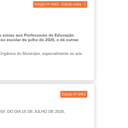
Edição Nº 4463 - Edição extra - 1
as extras aos Professores de Educação
so escolar de julho de 2026, e dá outras
ânica do Município, especialmente os arts.
to integral da criança e à organização dos
Edição Nº 4461
ngonhas e o Plano de Cargos e Carreiras do
9, DO DIA 15 DE JULHO DE 2026,
ípio de Congonhas, especialmente os arts. 46,
 compreendido na rotina ordinária de atuação