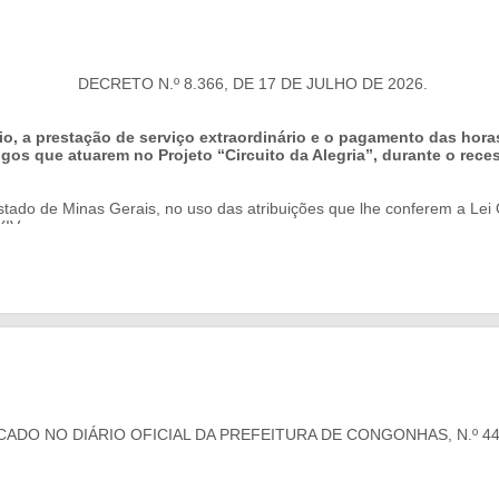
DECRETO N.º 8.366, DE 17 DE JULHO DE 2026.
rio, a prestação de serviço extraordinário e o pagamento das hor
gos que atuarem no Projeto “Circuito da Alegria”, durante o reces
e Minas Gerais, no uso das atribuições que lhe conferem a Lei Org
XIV;
te ato administrativo, a seguir alinhadas:
aput, 39, § 3º, 205 e 208, inciso IV, da Constituição da República;
o de 1996, especialmente quanto à educação infantil, ao desenvolvimen
o de 2014, que dispõe sobre o Sistema Educacional do Município de Co
, § 2º, 23 e 25;
CADO NO DIÁRIO OFICIAL DA PREFEITURA DE CONGONHAS, N.º 445
bro de 2023, que dispõe sobre o Estatuto do Servidor Público do Munic
esenvolvido durante o recesso escolar de julho de 2026, em período não