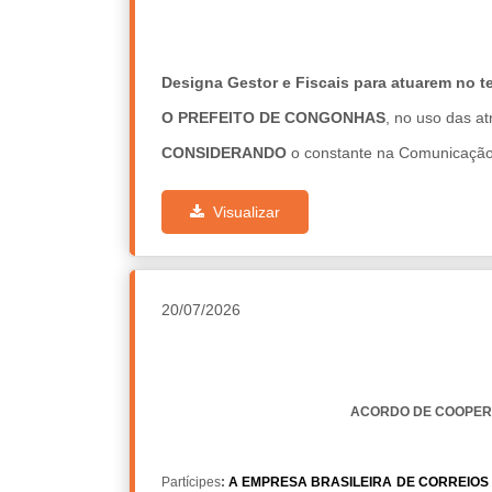
Designa Gestor e Fiscais para atuarem no 
O PREFEITO DE CONGONHAS
, no uso das at
CONSIDERANDO
o constante na Comunicação 
RESOLVE:
Visualizar
Art. 1º
Designar os servidores Adeir dos Santos
termo de convênio a ser firmado entre o mun
Congonhas, com o objetivo de desenvolver o Pr
o art. 7º da Lei Federal n.º 14.133/2021 e o a
20/07/2026
Art. 2º
Esta Portaria entra em vigor na data de
Congonhas, 21 de julho de 2026.
ACORDO DE COOPERA
Partícipes
:
A EMPRESA BRASILEIRA DE CORREIOS