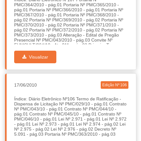
PMC/364/2010 - pág.01 Portaria Nº PMC/365/2010 -
pág.01 Portaria Nº PMC/366/2010 - pág.01 Portaria Nº
PMC/367/2010 - pág.01 Portaria Nº PMC/368/2010 -
pág.02 Portaria Nº PMC/369/2010 - pág.02 Portaria Nº
PMC/370/2010 - pág.02 Portaria Nº PMC/371/2010 -
pág.02 Portaria Nº PMC/372/2010 - pág.02 Portaria Nº
PMC/373/2010 - pág.03 Alteração - Edital de Pregão
Presencial Nº PMC/043/2010 - pág.03 Convite Nº
FUMCULT/004/10 - Ata 011 - pág.03 Primeiro Termo
Aditivo ao Convênio Nº 168/09 - pág.03 Decreto Nº 5.096
- pág.03 Decreto Nº 5.097 - pág.04
Visualizar
17/06/2010
Edição Nº 106
Índice: Diário Eletrônico Nº106 Termo de Ratificação -
Dispensa de Licitação Nº PMC/029/10 - pág.01 Contrato
Nº PMC/043/10 - pág.01 Contrato Nº PMC/044/10 -
pág.01 Contrato Nº PMC/045/10 - pág.01 Contrato Nº
PMC/046/10 - pág.01 Lei Nº 2.971 - pág.01 Lei Nº 2.972
- pág.01 Lei Nº 2.973 - pág.01 Lei Nº 2.974 - pág.02 Lei
Nº 2.975 - pág.02 Lei Nº 2.976 - pág.02 Decreto Nº
5.091 - pág.03 Portaria Nº PMC/363/2010 - pág.03